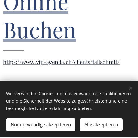
Online
Buchen
https://www.vip-agenda.ch/clients/tellschnitt/
TellSchnitt
Wir verwenden Cookies, um das einwandfreie Funktionieren
und die Sicherheit der Website zu gewährleisten und eine
bestmögliche Nutzererfahrung zu bieten.
BESUCHEN SIE UNS
Nur notwendige akzeptieren
Alle akzeptieren
Termine auf Voranmeldung