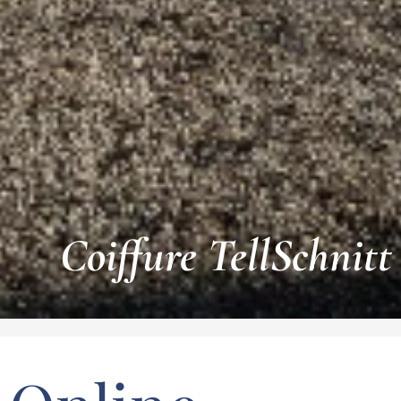
Coiffure TellSchnitt